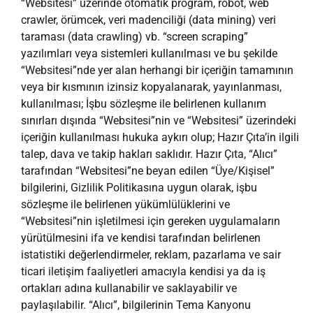
“Websitesi” üzerinde otomatik program, robot, web
crawler, örümcek, veri madenciliği (data mining) veri
taraması (data crawling) vb. “screen scraping”
yazılımları veya sistemleri kullanılması ve bu şekilde
“Websitesi”nde yer alan herhangi bir içeriğin tamamının
veya bir kısmının izinsiz kopyalanarak, yayınlanması,
kullanılması; İşbu sözleşme ile belirlenen kullanım
sınırları dışında “Websitesi”nin ve “Websitesi” üzerindeki
içeriğin kullanılması hukuka aykırı olup; Hazır Çıta’in ilgili
talep, dava ve takip hakları saklıdır. Hazır Çıta, “Alıcı”
tarafından “Websitesi”ne beyan edilen “Üye/Kişisel”
bilgilerini, Gizlilik Politikasına uygun olarak, işbu
sözleşme ile belirlenen yükümlülüklerini ve
“Websitesi”nin işletilmesi için gereken uygulamaların
yürütülmesini ifa ve kendisi tarafından belirlenen
istatistiki değerlendirmeler, reklam, pazarlama ve sair
ticari iletişim faaliyetleri amacıyla kendisi ya da iş
ortakları adına kullanabilir ve saklayabilir ve
paylaşılabilir. “Alıcı”, bilgilerinin Tema Kanyonu