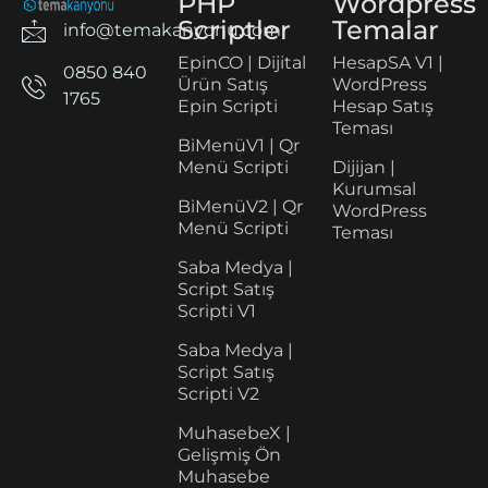
PHP
Wordpress
Scriptler
Temalar
info@temakanyonu.com
EpinCO | Dijital
HesapSA V1 |
0850 840
Ürün Satış
WordPress
1765
Epin Scripti
Hesap Satış
Teması
BiMenüV1 | Qr
Menü Scripti
Dijijan |
Kurumsal
BiMenüV2 | Qr
WordPress
Menü Scripti
Teması
Saba Medya |
Script Satış
Scripti V1
Saba Medya |
Script Satış
Scripti V2
MuhasebeX |
Gelişmiş Ön
Muhasebe