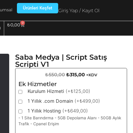
Ürünleri Keşfet
umsal
Giriş Yap / Kayıt Ol
0
₺
0,00
ı
Saba Medya | Script Satış
Scripti V1
₺
550,00
₺
315,00
+KDV
Ek Hizmetler
Kurulum Hizmeti
(+₺125,00)
1 Yıllık .com Domain
(+₺499,00)
1 Yıllık Hosting
(+₺649,00)
- 1 Site Barındırma - 5GB Depolama Alanı - 50GB Aylık
Trafik - Cpanel Erişim