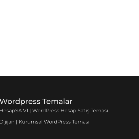
Wordpress Temalar
HesapSA V1 | WordPress Hesap Satış Teması
Dijijan | Kurumsal WordPress Teması