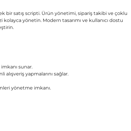
nek bir satış scripti. Ürün yönetimi, sipariş takibi ve çoklu
izi kolayca yönetin. Modern tasarımı ve kullanıcı dostu
ştirin.
 imkanı sunar.
i alışveriş yapmalarını sağlar.
ünleri yönetme imkanı.
590,00
₺
600,00
₺
395,00