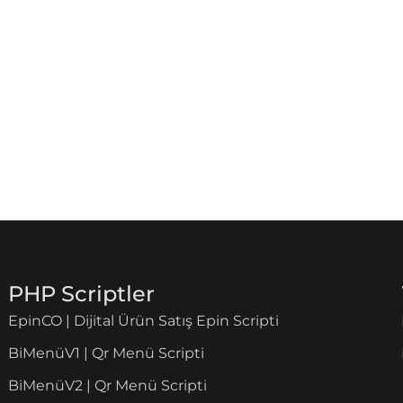
PHP Scriptler
EpinCO | Dijital Ürün Satış Epin Scripti
BiMenüV1 | Qr Menü Scripti
BiMenüV2 | Qr Menü Scripti