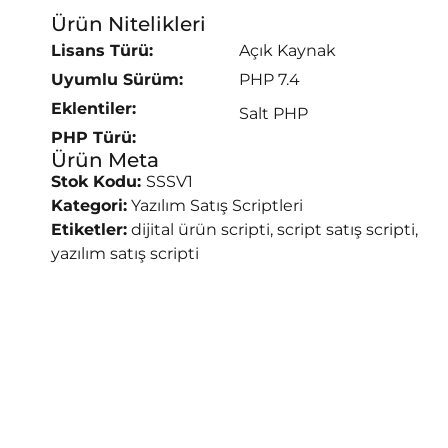
Ürün Nitelikleri
Lisans Türü:
Açık Kaynak
Uyumlu Sürüm:
PHP 7.4
Eklentiler:
Salt PHP
PHP Türü:
Ürün Meta
Stok Kodu:
SSSV1
Kategori:
Yazılım Satış Scriptleri
Etiketler:
dijital ürün scripti
,
script satış scripti
,
yazılım satış scripti
₺
600,00
₺
390,00