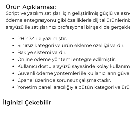
Ürün Açıklaması:
Script ve yazılım satışları için geliştirilmiş güçlü ve es
ödeme entegrasyonu gibi özelliklerle dijital ürünlerin
arayüzü ile satışlarınızı profesyonel bir şekilde gerçekle
PHP 7.4 ile yazılmıştır.
Sınırsız kategori ve ürün ekleme özelliği vardır.
Bakiye sistemi vardır.
Online ödeme yöntemi entegre edilmiştir.
Kullanıcı dostu arayüzü sayesinde kolay kullanım
Güvenli ödeme yöntemleri ile kullanıcıların güvenl
Cpanel üzerinde sorunsuz çalışmaktadır.
Yönetim paneli aracılığıyla bütün kategori ve ür
İlginizi Çekebilir
₺
900,00
₺
₺
750,00
₺
380,00