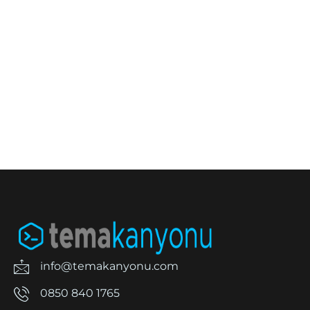
info@temakanyonu.com
0850 840 1765