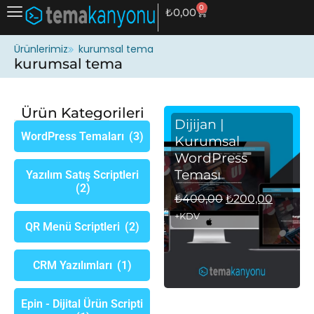
0
₺
0,00
Ürünlerimiz
kurumsal tema
kurumsal tema
Ürün Kategorileri
Dijijan |
WordPress Temaları
(3)
Kurumsal
WordPress
Teması
Yazılım Satış Scriptleri
(2)
₺
400,00
₺
200,00
+KDV
QR Menü Scriptleri
(2)
CRM Yazılımları
(1)
Epin - Dijital Ürün Scripti