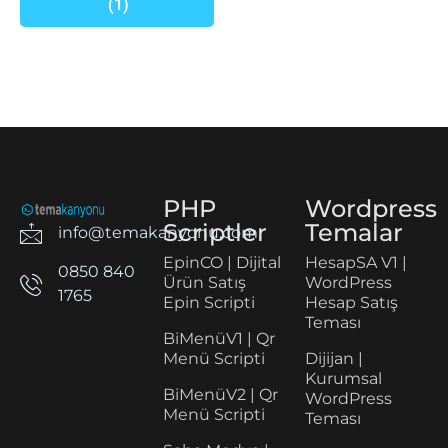
(1)
PHP
Wordpress
Scriptler
Temalar
info@temakanyonu.com
EpinCO | Dijital
HesapSA V1 |
0850 840
Ürün Satış
WordPress
1765
Epin Scripti
Hesap Satış
Teması
BiMenüV1 | Qr
Menü Scripti
Dijijan |
Kurumsal
BiMenüV2 | Qr
WordPress
Menü Scripti
Teması