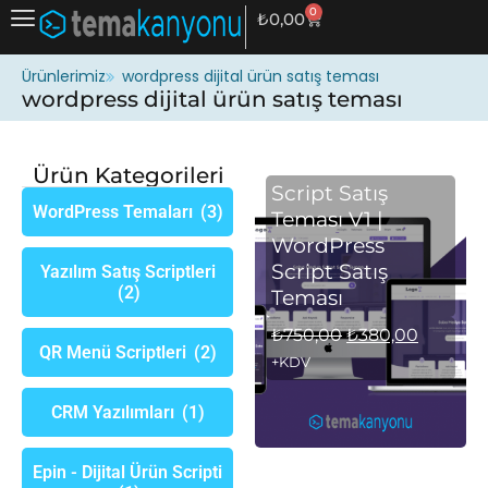
0
₺
0,00
Ürünlerimiz
wordpress dijital ürün satış teması
wordpress dijital ürün satış teması
Ürün Kategorileri
Script Satış
WordPress Temaları
(3)
Teması V1 |
WordPress
Script Satış
Yazılım Satış Scriptleri
(2)
Teması
₺
750,00
₺
380,00
QR Menü Scriptleri
(2)
+KDV
CRM Yazılımları
(1)
Epin - Dijital Ürün Scripti