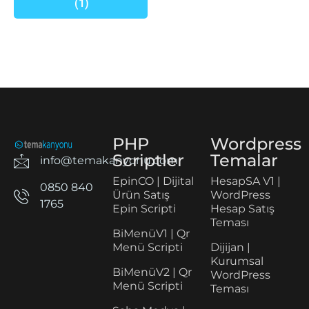
(1)
PHP
Wordpress
Scriptler
Temalar
info@temakanyonu.com
EpinCO | Dijital
HesapSA V1 |
0850 840
Ürün Satış
WordPress
1765
Epin Scripti
Hesap Satış
Teması
BiMenüV1 | Qr
Menü Scripti
Dijijan |
Kurumsal
BiMenüV2 | Qr
WordPress
Menü Scripti
Teması